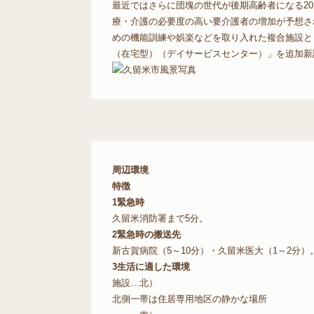
最近ではさらに団塊の世代が後期高齢者になる2
療・介護の必要度の高い要介護者の増加が予想さ
めの機能訓練や娯楽などを取り入れた複合施設とし
（在宅型）（デイサービスセンター）」を追加新
周辺環境
特徴
1
緊急時
久留米消防署まで5分。
2
緊急時の搬送先
新古賀病院（5～10分）・久留米医大（1～2分）
3
生活に適した環境
施設…北）
北側一帯は住居専用地区の静かな場所