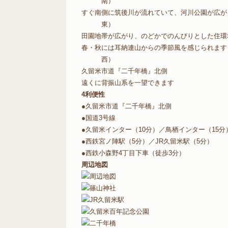
南）
すぐ南側に筑後川が流れていて、河川公園が広が
東）
田園地帯が広がり、のどかでのんびりとした住環
春・秋には耳納連山からの季節風を感じられます
西）
久留米市道『二千年橋』北側
遠くに背振山系を一望できます
4
利便性
●久留米市道『二千年橋』北側
●国道3号線
●久留米インター（10分）／鳥栖インター（15分
●西鉄宮ノ陣駅（5分）／JR久留米駅（5分）
●西鉄小森野4丁目下車（徒歩3分）
周辺地図