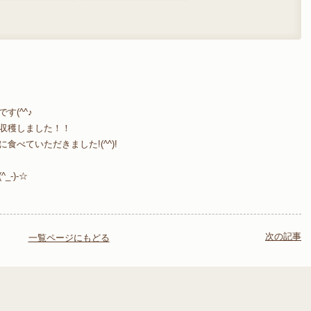
(^^♪
収穫しました！！
べていただきました!(^^)!
-)-☆
次の記事
一覧ページにもどる