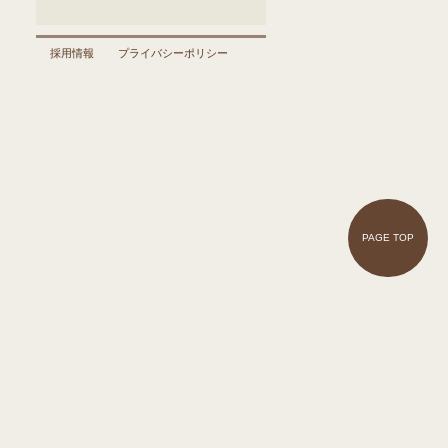
採用情報
プライバシーポリシー
PAGE TOP
料金
│
一日の流れ
│
年間行事
ケアタ
│
お知らせ
│
しらゆり便り
ウンし
らゆり