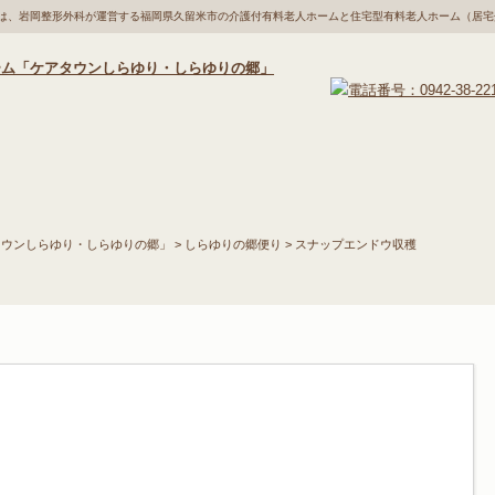
郷は、岩岡整形外科が運営する福岡県久留米市の介護付有料老人ホームと住宅型有料老人ホーム（居
採
入居のご案内
ご利用料金
一日の流れ
年
タウンしらゆり・しらゆりの郷」
>
しらゆりの郷便り
> スナップエンドウ収穫
2026年5月1日