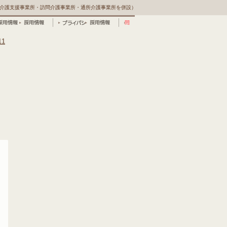
宅介護支援事業所・訪問介護事業所・通所介護事業所を併設）
用情報
プライバシーポリシー
よくある質問
お問い合わせ・資料請求
間行事
施設概要