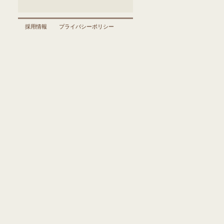
採用情報
プライバシーポリシー
料金
│
一日の流れ
│
年間行事
ケアタ
│
お知らせ
│
しらゆり便り
ウンし
らゆり