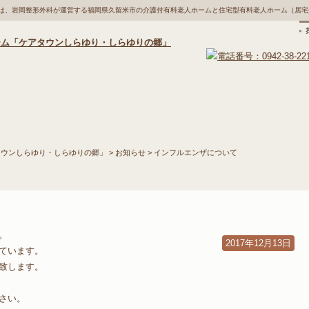
郷は、岩岡整形外科が運営する福岡県久留米市の介護付有料老人ホームと住宅型有料老人ホーム（居
採
入居のご案内
ご利用料金
一日の流れ
年
タウンしらゆり・しらゆりの郷」
>
お知らせ
> インフルエンザについて
。
2017年12月13日
ています。
致します。
さい。